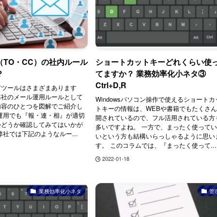
（TO・CC）の社内ルール
ショートカットキーどれくらい使
？
てますか？ 業務効率化小ネタ③
Ctrl+D,R
有ツールはさまざまあります
弊社のメール運用ルールとして
Windowsパソコン操作で使えるショートカ
内容のひとつを図解でご紹介し
トキーの情報は、WEBや書籍でもたくさ
運用でも『報・連・相』が適切
開されているので、フル活用されている方
かどうか確認してみてはいかが
多いですよね。 一方で、まったく使って
弊社では下記のようなルー...
いという方も結構いらっしゃるように思い
す。 このコラムでは、『まったく使って...
2022-01-18
業務効率化小ネタ
管