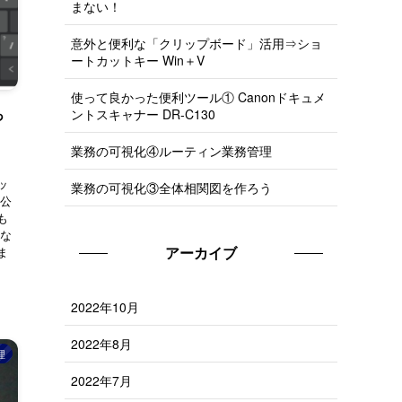
まない！
意外と便利な「クリップボード」活用⇒ショ
ートカットキー Win＋V
使って良かった便利ツール① Canonドキュメ
っ
ントスキャナー DR-C130
業務の可視化④ルーティン業務管理
ッ
業務の可視化③全体相関図を作ろう
ん公
も
いな
アーカイブ
ま
2022年10月
2022年8月
理
2022年7月