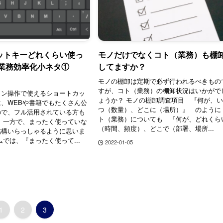
ットキーどれくらい使っ
モノだけでなくコト（業務）も棚
 業務効率化小ネタ①
してますか？
モノの棚卸は定期で必ず行われるべきもの
すが、コト（業務）の棚卸状況はいかがで
パソコン操作で使えるショートカッ
ょうか？ モノの棚卸調査項目 『何が、
、WEBや書籍でもたくさん公
つ（数量）、どこに（場所）』 のように
ので、フル活用されている方も
ト（業務）についても 『何が、どれくら
 一方で、まったく使っていな
（時間、頻度）、どこで（部署、場所...
結構いらっしゃるように思いま
ムでは、『まったく使って...
2022-01-05
1
2
3