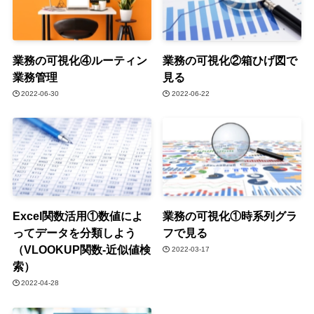
業務の可視化④ルーティン
業務の可視化②箱ひげ図で
業務管理
見る
2022-06-30
2022-06-22
Excel関数活用①数値によ
業務の可視化①時系列グラ
ってデータを分類しよう
フで見る
（VLOOKUP関数-近似値検
2022-03-17
索）
2022-04-28